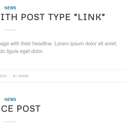
NEWS
ITH POST TYPE ”LINK”
t page with their headline. Lorem ipsum dolor sit amet,
o ligula eget dolor.
.2012
BY
JANNE
NEWS
ICE POST