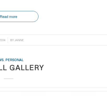
Read more
2014
BY
JANNE
WS
,
PERSONAL
LL GALLERY