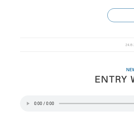
/
24.8
NE
ENTRY 