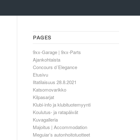
PAGES
9xx-Garage | 9xx-Parts
Ajankohtaista
Concours d´Elegance
Etusivu
Iltatilaisuus 28.8.2021
Katsomovarikko
Kilpasarjat
Klubi-info ja klubituotemyynti
Koulutus- ja ratapäivät
Kuvagalleria
Majoitus | Accommodation
Meguiar’s autonhoitotuotteet