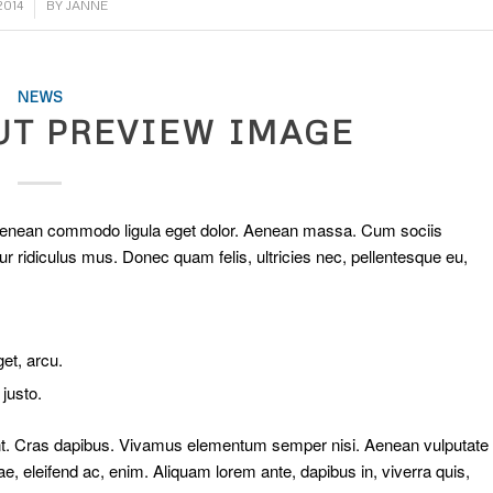
2014
BY
JANNE
NEWS
UT PREVIEW IMAGE
. Aenean commodo ligula eget dolor. Aenean massa. Cum sociis
r ridiculus mus. Donec quam felis, ultricies nec, pellentesque eu,
get, arcu.
 justo.
dunt. Cras dapibus. Vivamus elementum semper nisi. Aenean vulputate
itae, eleifend ac, enim. Aliquam lorem ante, dapibus in, viverra quis,