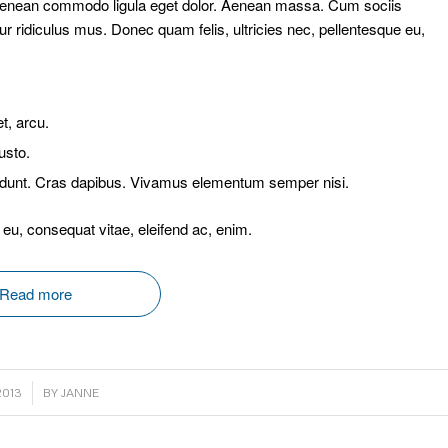
. Aenean commodo ligula eget dolor. Aenean massa. Cum sociis
r ridiculus mus. Donec quam felis, ultricies nec, pellentesque eu,
et, arcu.
usto.
ncidunt. Cras dapibus. Vivamus elementum semper nisi.
r eu, consequat vitae, eleifend ac, enim.
Read more
2013
BY
JANNE