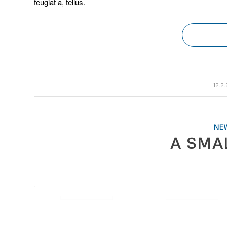
feugiat a, tellus.
/
12.2.
NE
A SMA