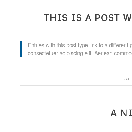
THIS IS A POST W
Entries with this post type link to a differen
consectetuer adipiscing elit. Aenean commod
/
24.8
A N