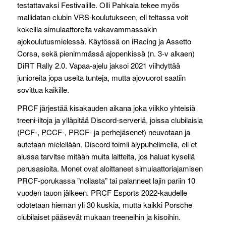
testattavaksi Festivalille. Olli Pahkala tekee myös
mallidatan clubin VRS-koulutukseen, eli teltassa voit
kokeilla simulaattoreita vakavammassakin
ajokoulutusmielessä. Käytössä on iRacing ja Assetto
Corsa, sekä pienimmässä ajopenkissä (n. 3-v alkaen)
DiRT Rally 2.0. Vapaa-ajelu jaksoi 2021 viihdyttää
junioreita jopa useita tunteja, mutta ajovuorot saatiin
sovittua kaikille.
PRCF järjestää kisakauden aikana joka viikko yhteisiä
treeni-iltoja ja ylläpitää Discord-serveriä, joissa clubilaisia
(PCF-, PCCF-, PRCF- ja perhejäsenet) neuvotaan ja
autetaan mielellään. Discord toimii älypuhelimella, eli et
alussa tarvitse mitään muita laitteita, jos haluat kysellä
perusasioita. Monet ovat aloittaneet simulaattoriajamisen
PRCF-porukassa ”nollasta” tai palanneet lajin pariin 10
vuoden tauon jälkeen. PRCF Esports 2022-kaudelle
odotetaan hieman yli 30 kuskia, mutta kaikki Porsche
clubilaiset pääsevät mukaan treeneihin ja kisoihin.